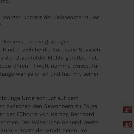
ind.
! Morgen kommt der Ochsenstern! Der
"
 Ochsenstern ein grausiges
 Kinder, welche die Kurtisane Sovasch
us der Utzenfelder Mühle gerettet hat,
uzuführen: "I wott numme wüsse, für
lange war es offen und hat mit seiner
chtlinge Unterschlupf auf dem
gen zwischen den Bewohnern zu Folge
contact_mail
er der Führung von Herzog Bernhard
contact_phone
ehmen. Der kaiserliche General Werth
 zum Entsatz der Stadt heran. Im