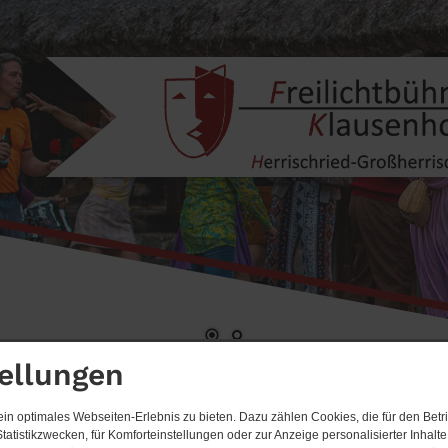
ellungen
Start
Morgen kommt der Schwed
n optimales Webseiten-Erlebnis zu bieten. Dazu zählen Cookies, die für den Betri
tatistikzwecken, für Komforteinstellungen oder zur Anzeige personalisierter Inhalt