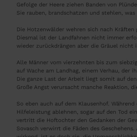
Gefolge der Heere ziehen Banden von Plünde
Sie rauben, brandschatzen und stehlen, was n
Die Hotzenwälder wehren sich nach Kräften 
Diesmal ist der Landfahnen nicht immer erfo
wieder zurückdrängen aber die Gräuel nicht 
Alle Männer vom vierzehnten bis zum siebzi
auf Wache am Landhag, einem Verhau, der ihr
Die ganze Last der Arbeit liegt somit auf de
Große Angst verursacht manche Reaktion, die
So eben auch auf dem Klausenhof. Während d
Hilfeleistung ablehnen, sogar auf den Tod 
vertritt die Hoftochter den Gedanken der Gew
Sovasch verwirrt die Fäden des Geschehens
wirkend, ist es doch sie, die Unmenschlichke