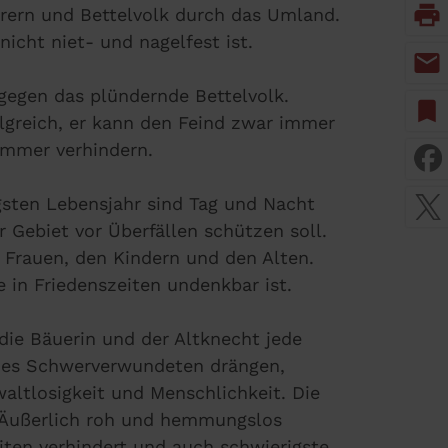
print
rern und Bettelvolk durch das Umland.
icht niet- und nagelfest ist.
mail
gegen das plündernde Bettelvolk.
bookmark
lgreich, er kann den Feind zwar immer
immer verhindern.
gsten Lebensjahr sind Tag und Nacht
 Gebiet vor Überfällen schützen soll.
n Frauen, den Kindern und den Alten.
 in Friedenszeiten undenkbar ist.
ie Bäuerin und der Altknecht jede
eines Schwerverwundeten drängen,
altlosigkeit und Menschlichkeit. Die
. Äußerlich roh und hemmungslos
iten verhindert und auch schwierigste