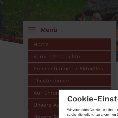
Menü
Home
Vereinsgeschichte
Pressestimmen / Aktuelles
Theaterdinner
Aufführungen
Cookie-Einst
Unsere Autoren
Wir verwenden Cookies, um Ihnen ei
solche, die lediglich zu anonymen S
Unsere Regie